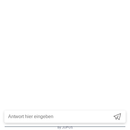
Landgericht Ravensburg, Az. 4 O 185/05: Schmerzensgeld
(2006): 40.000,- € / unverbindliche Hochrechnung (2021):
51.037,- €
Fußgängerin stürzte aufgrund wegrutschender Gummimatte,
geringes Mitverschulden; Folgen: Bruch eines Wirbels und
des rechten Handgelenks, schwere Schulterverletzung
Landgericht Coburg, Az. 21 O 645/07: Schmerzensgeld
(2008): 13.000,- € / unverbindliche Hochrechnung (2021):
15.974,- €
Verletzungen an der Schulter
by JUPUS