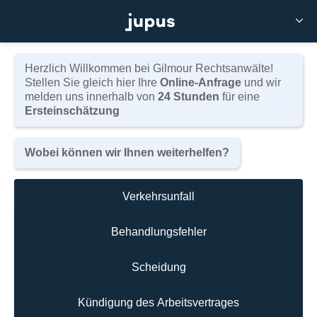

Schmerzensgeldtabelle
Herzlich Willkommen bei Gilmour Rechtsanwälte!
Stellen Sie gleich hier Ihre
Online-Anfrage
und wir
melden uns innerhalb von
24 Stunden
für eine
Ersteinschätzung
Wobei können wir Ihnen weiterhelfen?
Eine Übersicht zur Schmerzensgeldtabelle
Verkehrsunfall
Behandlungsfehler
Scheidung
Schmerzensgeld für
Kündigung des Arbeitsvertrages