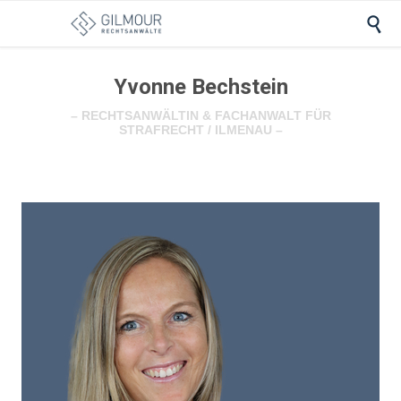

Yvonne Bechstein
– RECHTSANWÄLTIN & FACHANWALT FÜR
STRAFRECHT / ILMENAU –