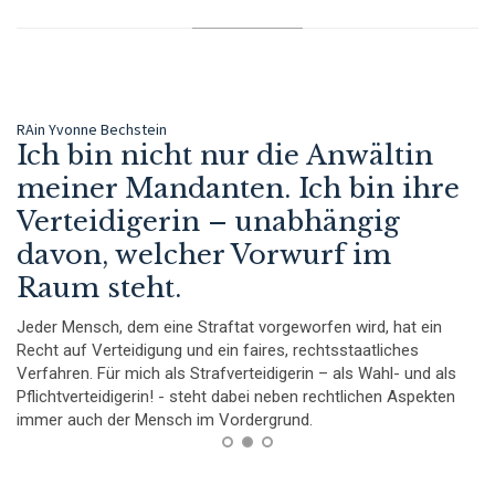
RAin Yvonne Bechstein
RA
Ich bin nicht nur die Anwältin
E
meiner Mandanten. Ich bin ihre
k
Verteidigerin – unabhängig
I
davon, welcher Vorwurf im
se
Ve
Raum steht.
zu
er
ni
Jeder Mensch, dem eine Straftat vorgeworfen wird, hat ein
zu
da
Recht auf Verteidigung und ein faires, rechtsstaatliches
Verfahren. Für mich als Strafverteidigerin – als Wahl- und als
Pflichtverteidigerin! - steht dabei neben rechtlichen Aspekten
immer auch der Mensch im Vordergrund.