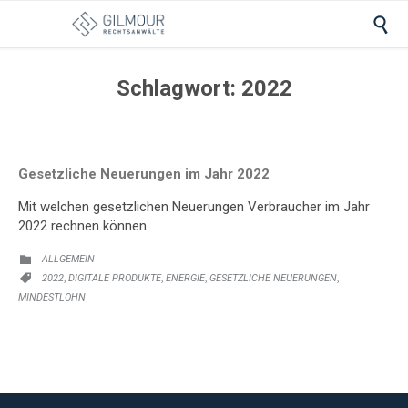

Schlagwort:
2022
Gesetzliche Neuerungen im Jahr 2022
Mit welchen gesetzlichen Neuerungen Verbraucher im Jahr
2022 rechnen können.
KATEGORIE:
ALLGEMEIN

KATEGORIE:
,
,
,
,
2022
DIGITALE PRODUKTE
ENERGIE
GESETZLICHE NEUERUNGEN

MINDESTLOHN