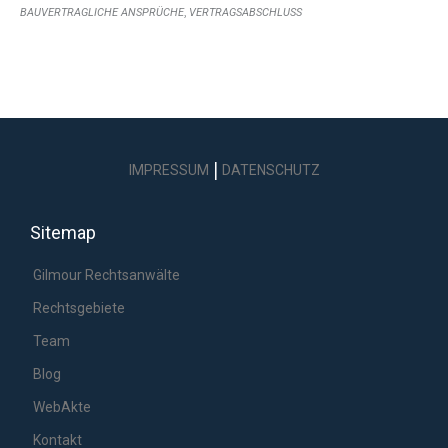
,
BAUVERTRAGLICHE ANSPRÜCHE
VERTRAGSABSCHLUSS
|
IMPRESSUM
DATENSCHUTZ
Sitemap
Gilmour Rechtsanwälte
Rechtsgebiete
Team
Blog
WebAkte
Kontakt