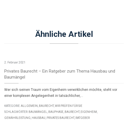
Ähnliche Artikel
2. Februar 2021
Privates Baurecht – Ein Ratgeber zum Thema Hausbau und
Baumängel
Wer sich seinen Traum vom Eigenheim verwirklichen möchte, steht vor
einer komplexen Angelegenheit in tatsächlicher,…
KATEGORIE:
ALLGEMEIN
,
BAURECHT
,
WIR PRÜFEN FÜR SIE
SCHLAGWÖRTER:
BAUMÄNGEL
,
BAUPHASE
,
BAURECHT
,
EIGENHEIM
,
GEWÄHRLEISTUNG
,
HAUSBAU
,
PRIVATES BAURECHT
,
RATGEBER