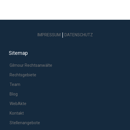
|
IMPRESSUM
DATENSCHUTZ
Sitemap
Gilmour Rechtsanwälte
Rechtsgebiete
Team
Blog
WebAkte
Kontakt
Stellenangebote