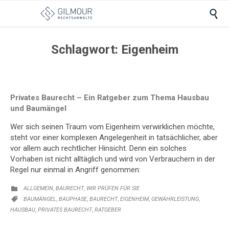

Schlagwort:
Eigenheim
Privates Baurecht – Ein Ratgeber zum Thema Hausbau
und Baumängel
Wer sich seinen Traum vom Eigenheim verwirklichen möchte,
steht vor einer komplexen Angelegenheit in tatsächlicher, aber
vor allem auch rechtlicher Hinsicht. Denn ein solches
Vorhaben ist nicht alltäglich und wird von Verbrauchern in der
Regel nur einmal in Angriff genommen:
KATEGORIE:
,
,
ALLGEMEIN
BAURECHT
WIR PRÜFEN FÜR SIE

KATEGORIE:
,
,
,
,
,
BAUMÄNGEL
BAUPHASE
BAURECHT
EIGENHEIM
GEWÄHRLEISTUNG

,
,
HAUSBAU
PRIVATES BAURECHT
RATGEBER