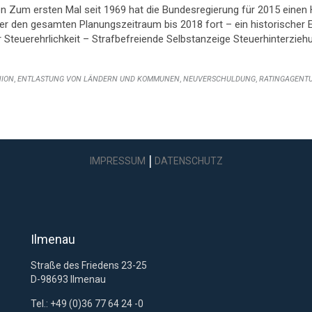
n Zum ersten Mal seit 1969 hat die Bundesregierung für 2015 eine
ber den gesamten Planungszeitraum bis 2018 fort – ein historischer 
 Steuerehrlichkeit – Strafbefreiende Selbstanzeige Steuerhinterziehung
:
,
,
,
ION
ENTLASTUNG VON LÄNDERN UND KOMMUNEN
NEUVERSCHULDUNG
RATINGAGENT
|
IMPRESSUM
DATENSCHUTZ
Ilmenau
Straße des Friedens 23-25
D-98693 Ilmenau
Tel.: +49 (0)36 77 64 24 -0