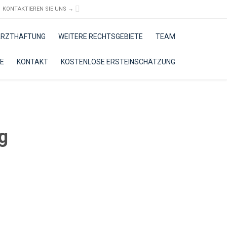

KONTAKTIEREN SIE UNS →
Skip
 ARZTHAFTUNG
WEITERE RECHTSGEBIETE
TEAM
to
content
E
KONTAKT
KOSTENLOSE ERSTEINSCHÄTZUNG
g