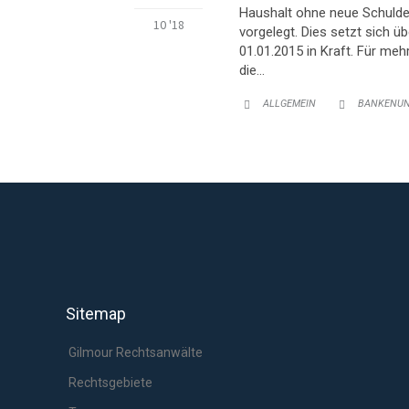
Haushalt ohne neue Schulde
10 '18
vorgelegt. Dies setzt sich ü
01.01.2015 in Kraft. Für mehr
die…
KATEGORIE:
KATEGORIE
ALLGEMEIN
BANKENUN


Sitemap
Gilmour Rechtsanwälte
Rechtsgebiete