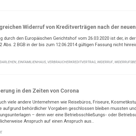
lgreichen Widerruf von Kreditverträgen nach der neu
 durch den Europäischen Gerichtshof vom 26.03.2020 ist der, in de
2 Abs. 2 BGB in der bis zum 12.06.2014 gültigen Fassung nicht hinrei
,
,
,
,
DARLEHEN
EINFAMILIENHAUS
VERBRAUCHERKREDITVERTRAG
WIDERRUF
WIDERRUFSB
herung in den Zeiten von Corona
uch viele andere Unternehmen wie Reisebüros, Friseure, Kosmetikst
aufgrund behördlicher Vorgaben geschlossen bleiben mussten und 
cherungsunterlagen – denn wer eine Betriebsschließungs- oder Betrie
licherweise Anspruch auf einen Anspruch aus…
IE