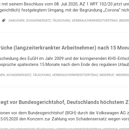
 mit seinem Beschluss vom 08. Juli 2020, AZ 1 WFF 102/20 jetzt unmi
erichtlich) festgelegtem Umgang, mit der Begründung „Corona“ nicht 
KATEGORIE:
,
,
,
,
DARLEHEN
SCHADENERSATZ
TÄUSCHUNG
VERBRAUCHERKREDITVERTRAG
WIDER

rüche (langzeiterkrankter Arbeitnehmer) nach 15 Mon
scheidung des EuGH im Jahr 2009 und der korrigierenden KHS-Entsch
nsprüche spätestens 15 Monate nach dem Ende des regulären Urlaubs
RIE:
,
,
,
,
,
HEN
SCHADENERSATZ
TÄUSCHUNG
VERBRAUCHERKREDITVERTRAG
WIDERRUF
WIDERR
egt vor Bundesgerichtshof, Deutschlands höchstem Zi
ionen vor dem Bundesgerichtshof (BGH) durch die Volkswagen AG z
5.05.2020 den Konzern zur Zahlung von Schadensersatz wegen vorsät
GORIE: