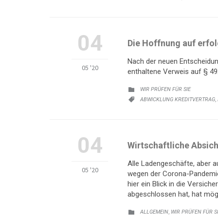
04
Die Hoffnung auf erfo
Nach der neuen Entscheidung
05 '20
enthaltene Verweis auf § 49
KATEGORIE:
WIR PRÜFEN FÜR SIE

KATEGORIE:
,
ABWICKLUNG KREDITVERTRAG

04
Wirtschaftliche Absic
Alle Ladengeschäfte, aber a
05 '20
wegen der Corona-Pandemie 
hier ein Blick in die Versi
abgeschlossen hat, hat mög
KATEGORIE:
,
ALLGEMEIN
WIR PRÜFEN FÜR S
