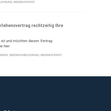
,
ELEHRUNG
WIDERRUFSFRIST
rlehensvertrag rechtzeitig Ihre
t ist und möchten diesen Vertrag
e hier:
,
,
DERRUF
WIDERRUFSBELEHRUNG
WIDERRUFSFRIST