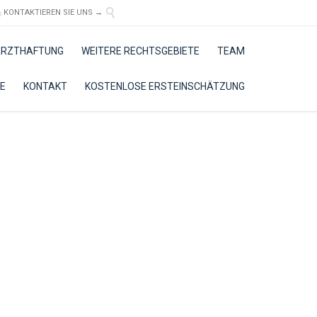


KONTAKTIEREN SIE UNS →
Skip
 ARZTHAFTUNG
WEITERE RECHTSGEBIETE
TEAM
to
content
E
KONTAKT
KOSTENLOSE ERSTEINSCHÄTZUNG