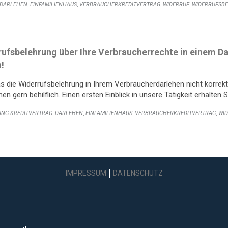
,
,
,
,
DARLEHEN
EINFAMILIENHAUS
VERBRAUCHERKREDITVERTRAG
WIDERRUF
WIDERRUFSB
rufsbelehrung über Ihre Verbraucherrechte in einem Da
!
s die Widerrufsbelehrung in Ihrem Verbraucherdarlehen nicht korrek
en gern behilflich. Einen ersten Einblick in unsere Tätigkeit erhalten Si
E:
,
,
,
,
UNG KREDITVERTRAG
DARLEHEN
EINFAMILIENHAUS
VERBRAUCHERKREDITVERTRAG
WI
|
IMPRESSUM
DATENSCHUTZ