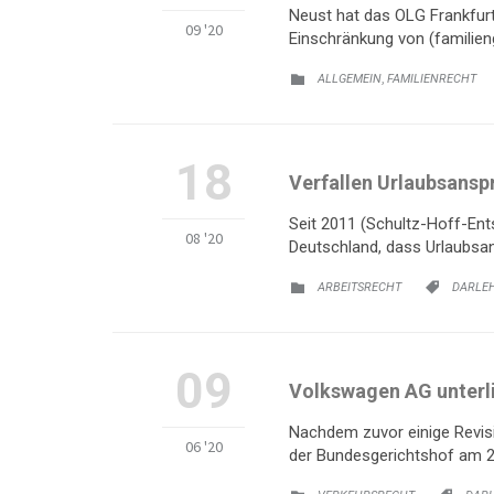
Neust hat das OLG Frankfurt
09 '20
Einschränkung von (familieng
KATEGORIE:
,
ALLGEMEIN
FAMILIENRECHT

18
Verfallen Urlaubsansp
Seit 2011 (Schultz-Hoff-Ent
08 '20
Deutschland, dass Urlaubsa
KATEGORIE:
KATEGO
ARBEITSRECHT
DARLE


09
Volkswagen AG unterli
Nachdem zuvor einige Revis
06 '20
der Bundesgerichtshof am 2
KATEGORIE:
KATE