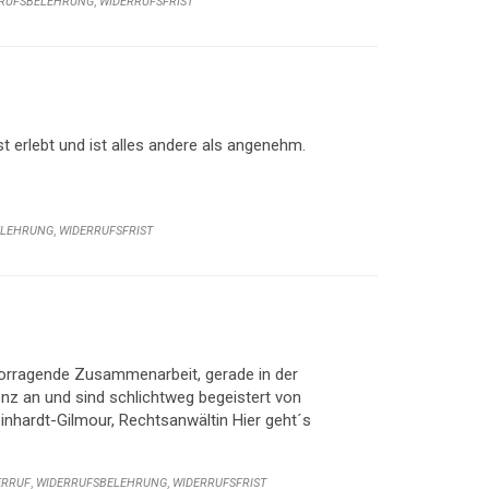
,
RUFSBELEHRUNG
WIDERRUFSFRIST
 erlebt und ist alles andere als angenehm.
,
ELEHRUNG
WIDERRUFSFRIST
vorragende Zusammenarbeit, gerade in der
nz an und sind schlichtweg begeistert von
Reinhardt-Gilmour, Rechtsanwältin Hier geht´s
,
,
ERRUF
WIDERRUFSBELEHRUNG
WIDERRUFSFRIST