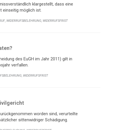
ssverständlich klargestellt, dass eine
einseitig möglich ist.
,
,
RUF
WIDERRUFSBELEHRUNG
WIDERRUFSFRIST
aten?
eidung des EuGH im Jahr 2011) gilt in
jahr verfallen.
,
UFSBELEHRUNG
WIDERRUFSFRIST
vilgericht
urückgenommen worden sind, verurteilte
zlicher sittenwidriger Schädigung.