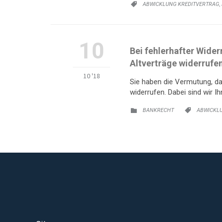
KATEGORIE:
,
ABWICKLUNG KREDITVERTRAG

10
Bei fehlerhafter Wider
Altverträge widerrufen
10 '18
Sie haben die Vermutung, da
widerrufen. Dabei sind wir Ihn
KATEGORIE:
KATEGORI
BANKRECHT
ABWICKL

