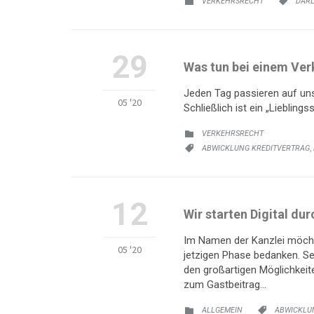
VERKEHRSRECHT
DAR


29
Was tun bei einem Ver
Jeden Tag passieren auf uns
05 '20
Schließlich ist ein „Liebling
KATEGORIE:
VERKEHRSRECHT

KATEGORIE:
,
ABWICKLUNG KREDITVERTRAG

12
Wir starten Digital du
Im Namen der Kanzlei möchte
05 '20
jetzigen Phase bedanken. Se
den großartigen Möglichkeite
zum Gastbeitrag…
KATEGORIE:
KATEGORIE
ALLGEMEIN
ABWICKLU

