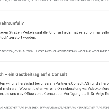
,
,
,
,
,
LEHEN
SCHADENERSATZ
TÄUSCHUNG
VERBRAUCHERKREDITVERTRAG
WIDERRUF
WIDER
kehrsunfall?
eren Straßen Verkehrsunfälle. Und fast jeder hat es schon mal selbst
sstück“ zerstört worden.
,
,
,
,
DARLEHEN
EINFAMILIENHAUS
VERBRAUCHERKREDITVERTRAG
WIDERRUF
WIDERRUFSB
rch – ein Gastbeitrag auf e.Consult
n wir uns herzlichst bei unserem Partner e.Consult AG für die her
it mehreren Wochen bieten wir eine Onlineberatung via Videokonfere
n, die uns e.sy Office von e.Consult zur Verfügung stellt. Dr. Antje 
:
,
,
,
,
NG KREDITVERTRAG
DARLEHEN
EINFAMILIENHAUS
VERBRAUCHERKREDITVERTRAG
WID