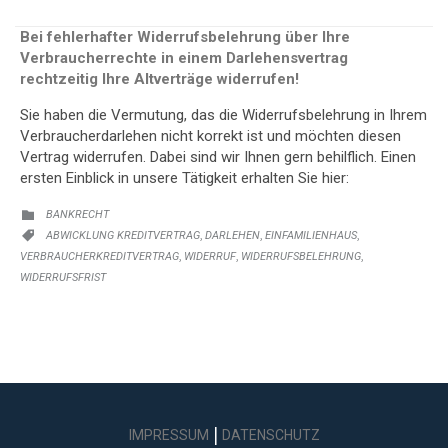
Bei fehlerhafter Widerrufsbelehrung über Ihre
Verbraucherrechte in einem Darlehensvertrag
rechtzeitig Ihre Altverträge widerrufen!
Sie haben die Vermutung, das die Widerrufsbelehrung in Ihrem
Verbraucherdarlehen nicht korrekt ist und möchten diesen
Vertrag widerrufen. Dabei sind wir Ihnen gern behilflich. Einen
ersten Einblick in unsere Tätigkeit erhalten Sie hier:
KATEGORIE:
BANKRECHT

KATEGORIE:
,
,
,
ABWICKLUNG KREDITVERTRAG
DARLEHEN
EINFAMILIENHAUS

,
,
,
VERBRAUCHERKREDITVERTRAG
WIDERRUF
WIDERRUFSBELEHRUNG
WIDERRUFSFRIST
|
IMPRESSUM
DATENSCHUTZ