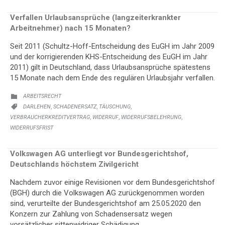
Verfallen Urlaubsansprüche (langzeiterkrankter
Arbeitnehmer) nach 15 Monaten?
Seit 2011 (Schultz-Hoff-Entscheidung des EuGH im Jahr 2009
und der korrigierenden KHS-Entscheidung des EuGH im Jahr
2011) gilt in Deutschland, dass Urlaubsansprüche spätestens
15 Monate nach dem Ende des regulären Urlaubsjahr verfallen.
KATEGORIE:
ARBEITSRECHT

KATEGORIE:
,
,
,
DARLEHEN
SCHADENERSATZ
TÄUSCHUNG

,
,
,
VERBRAUCHERKREDITVERTRAG
WIDERRUF
WIDERRUFSBELEHRUNG
WIDERRUFSFRIST
Volkswagen AG unterliegt vor Bundesgerichtshof,
Deutschlands höchstem Zivilgericht
Nachdem zuvor einige Revisionen vor dem Bundesgerichtshof
(BGH) durch die Volkswagen AG zurückgenommen worden
sind, verurteilte der Bundesgerichtshof am 25.05.2020 den
Konzern zur Zahlung von Schadensersatz wegen
vorsätzlicher sittenwidriger Schädigung.