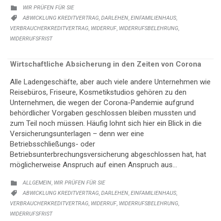
KATEGORIE:
WIR PRÜFEN FÜR SIE

KATEGORIE:
,
,
,
ABWICKLUNG KREDITVERTRAG
DARLEHEN
EINFAMILIENHAUS

,
,
,
VERBRAUCHERKREDITVERTRAG
WIDERRUF
WIDERRUFSBELEHRUNG
WIDERRUFSFRIST
Wirtschaftliche Absicherung in den Zeiten von Corona
Alle Ladengeschäfte, aber auch viele andere Unternehmen wie
Reisebüros, Friseure, Kosmetikstudios gehören zu den
Unternehmen, die wegen der Corona-Pandemie aufgrund
behördlicher Vorgaben geschlossen bleiben mussten und
zum Teil noch müssen. Häufig lohnt sich hier ein Blick in die
Versicherungsunterlagen – denn wer eine
Betriebsschließungs- oder
Betriebsunterbrechungsversicherung abgeschlossen hat, hat
möglicherweise Anspruch auf einen Anspruch aus…
KATEGORIE:
,
ALLGEMEIN
WIR PRÜFEN FÜR SIE

KATEGORIE:
,
,
,
ABWICKLUNG KREDITVERTRAG
DARLEHEN
EINFAMILIENHAUS

,
,
,
VERBRAUCHERKREDITVERTRAG
WIDERRUF
WIDERRUFSBELEHRUNG
WIDERRUFSFRIST