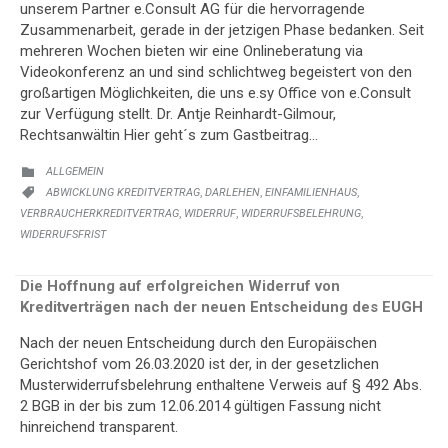
unserem Partner e.Consult AG für die hervorragende
Zusammenarbeit, gerade in der jetzigen Phase bedanken. Seit
mehreren Wochen bieten wir eine Onlineberatung via
Videokonferenz an und sind schlichtweg begeistert von den
großartigen Möglichkeiten, die uns e.sy Office von e.Consult
zur Verfügung stellt. Dr. Antje Reinhardt-Gilmour,
Rechtsanwältin Hier geht´s zum Gastbeitrag…
KATEGORIE:
ALLGEMEIN

KATEGORIE:
,
,
,
ABWICKLUNG KREDITVERTRAG
DARLEHEN
EINFAMILIENHAUS

,
,
,
VERBRAUCHERKREDITVERTRAG
WIDERRUF
WIDERRUFSBELEHRUNG
WIDERRUFSFRIST
Die Hoffnung auf erfolgreichen Widerruf von
Kreditverträgen nach der neuen Entscheidung des EUGH
Nach der neuen Entscheidung durch den Europäischen
Gerichtshof vom 26.03.2020 ist der, in der gesetzlichen
Musterwiderrufsbelehrung enthaltene Verweis auf § 492 Abs.
2 BGB in der bis zum 12.06.2014 gültigen Fassung nicht
hinreichend transparent.