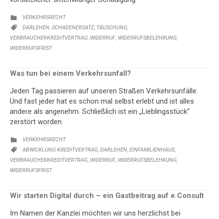
KATEGORIE:
VERKEHRSRECHT

KATEGORIE:
,
,
,
DARLEHEN
SCHADENERSATZ
TÄUSCHUNG

,
,
,
VERBRAUCHERKREDITVERTRAG
WIDERRUF
WIDERRUFSBELEHRUNG
WIDERRUFSFRIST
Was tun bei einem Verkehrsunfall?
Jeden Tag passieren auf unseren Straßen Verkehrsunfälle.
Und fast jeder hat es schon mal selbst erlebt und ist alles
andere als angenehm. Schließlich ist ein „Lieblingsstück“
zerstört worden.
KATEGORIE:
VERKEHRSRECHT

KATEGORIE:
,
,
,
ABWICKLUNG KREDITVERTRAG
DARLEHEN
EINFAMILIENHAUS

,
,
,
VERBRAUCHERKREDITVERTRAG
WIDERRUF
WIDERRUFSBELEHRUNG
WIDERRUFSFRIST
Wir starten Digital durch – ein Gastbeitrag auf e.Consult
Im Namen der Kanzlei möchten wir uns herzlichst bei