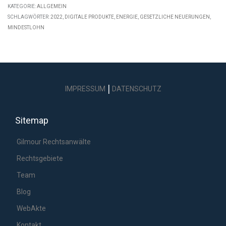
KATEGORIE:
ALLGEMEIN
SCHLAGWÖRTER:
2022
,
DIGITALE PRODUKTE
,
ENERGIE
,
GESETZLICHE NEUERUNGEN
,
MINDESTLOHN
|
IMPRESSUM
DATENSCHUTZ
Sitemap
Gilmour Rechtsanwälte
Rechtsgebiete
Team
Blog
WebAkte
Kontakt