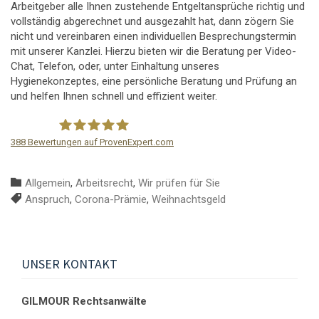
Arbeitgeber alle Ihnen zustehende Entgeltansprüche richtig und
vollständig abgerechnet und ausgezahlt hat, dann zögern Sie
nicht und vereinbaren einen individuellen Besprechungstermin
mit unserer Kanzlei. Hierzu bieten wir die Beratung per Video-
Chat, Telefon, oder, unter Einhaltung unseres
Hygienekonzeptes, eine persönliche Beratung und Prüfung an
und helfen Ihnen schnell und effizient weiter.
388
Bewertungen auf ProvenExpert.com
GILMOUR Rechtsanwälte
Kategorie:

Allgemein
,
Arbeitsrecht
,
Wir prüfen für Sie
Schlagwörter:

Anspruch
,
Corona-Prämie
,
Weihnachtsgeld
UNSER KONTAKT
GILMOUR Rechtsanwälte