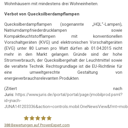
Wohnhäusern mit mindestens drei Wohneinheiten.
Verbot von Quecksilberdampflampen
Quecksilberdampflampen (sogenannte „HQL“-Lampen),
Natriumdampfniederdrucklampen sowie
Kompaktleuchtstofflampen mit konventionellen
Vorschaltgeräten (KVG) und elektronischen Vorschaltgeräten
(EVG) unter 80 Lumen pro Watt dürfen ab 01.04.2015 nicht
mehr in den Markt gelangen. Gründe sind der hohe
Stromverbrauch, der Quecksilbergehalt der Leuchtmittel sowie
die veraltete Technik. Rechtsgrundlage ist die EU-Richtlinie für
eine umweltgerechte Gestaltung von
energieverbrauchsrelevanten Produkten.
(Zitiert nach
Juris:
https://www.juris.de/iportal/portal/page/jmobilprod.psml?
id=jnach-
JUNA141203336&action=controls.mobil.OneNewsView&fmt=mobi
388
Bewertungen auf ProvenExpert.com