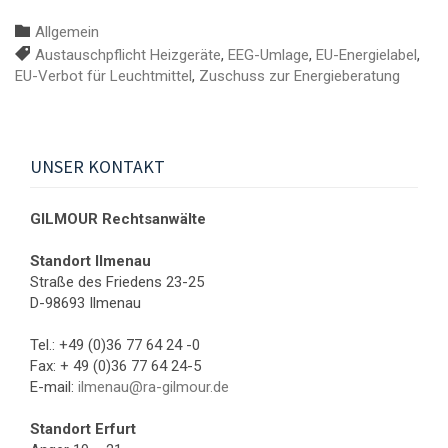
GILMOUR Rechtsanwälte
Kategorie:

Allgemein
Schlagwörter:

Austauschpflicht Heizgeräte
,
EEG-Umlage
,
EU-Energielabel
,
EU-Verbot für Leuchtmittel
,
Zuschuss zur Energieberatung
UNSER KONTAKT
GILMOUR Rechtsanwälte
Standort Ilmenau
Straße des Friedens 23-25
D-98693 Ilmenau
Tel.: +49 (0)36 77 64 24 -0
Fax: + 49 (0)36 77 64 24-5
E-mail:
ilmenau@ra-gilmour.de
Standort Erfurt